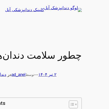
رفتن
کلینیک دندانپزشکی آنل
به
محتوا
چطور سلامت دندان‌ه
۲ تیر ۱۴۰۴
—
ad_anel
در
دندا
توسط
nts